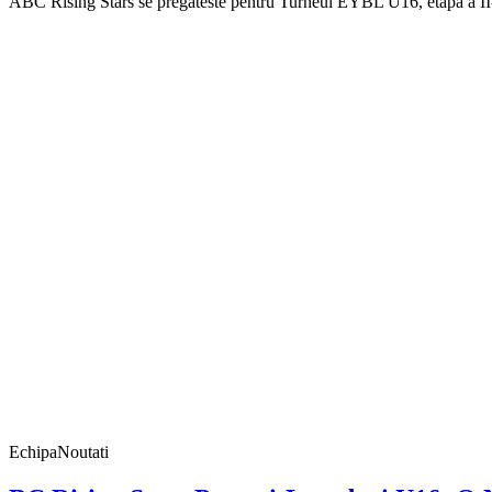
ABC Rising Stars se pregateste pentru Turneul EYBL U16, etapa a II-a
Echipa
Noutati