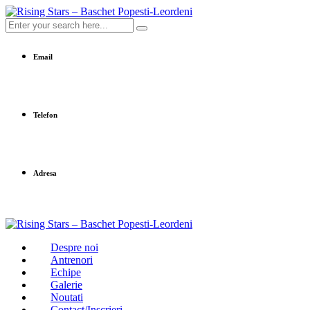
Email
office@baschet-popesti-leordeni.ro
Telefon
0758 632 652
Adresa
Sfânta Agnes 201
Despre noi
Antrenori
Echipe
Galerie
Noutati
Contact/Inscrieri