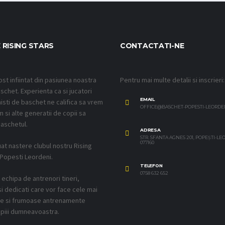
 RISING STARS
CONTACTATI-NE
ost infiintat din pasiunea noastra
Pentru mai multe detalii si inscrieri:
schet. Experienta ca si jucatori
EMAIL
isti de baschet ne califica sa vrem
OFFICE@BASCHET-POPESTI-LEORDE
 si alte generatii de copii sa
aschetul.
ADRESA
STR. SFANTA AGNES 201, POPEȘTI-L
077160
uat nastere clubul nostru Rising
 Popesti Leordeni.
TELEFON
0758 632 652
echipa de antrenori tineri,
si dedicati care vor face cele mai
ve si frumoase antrenamente
piii dumneavoastra.