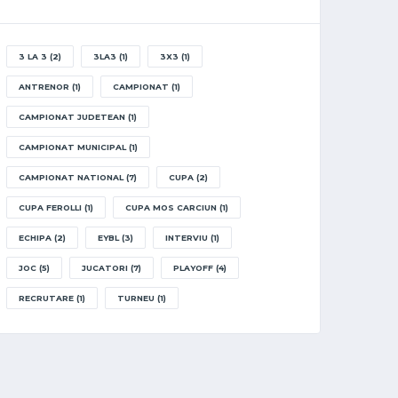
3 LA 3
(2)
3LA3
(1)
3X3
(1)
ANTRENOR
(1)
CAMPIONAT
(1)
CAMPIONAT JUDETEAN
(1)
CAMPIONAT MUNICIPAL
(1)
CAMPIONAT NATIONAL
(7)
CUPA
(2)
CUPA FEROLLI
(1)
CUPA MOS CARCIUN
(1)
ECHIPA
(2)
EYBL
(3)
INTERVIU
(1)
JOC
(5)
JUCATORI
(7)
PLAYOFF
(4)
RECRUTARE
(1)
TURNEU
(1)