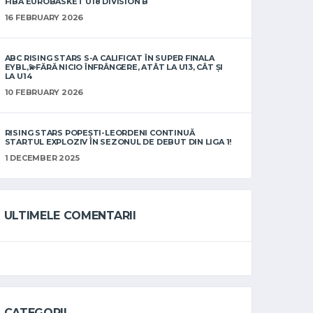
FIBA EUROBASKET U18 DIVISION B
16 FEBRUARY 2026
ABC RISING STARS S-A CALIFICAT ÎN SUPER FINALA
EYBL,💫FĂRĂ NICIO ÎNFRÂNGERE, ATÂT LA U13, CÂT ȘI
LA U14
10 FEBRUARY 2026
RISING STARS POPEȘTI-LEORDENI CONTINUĂ
STARTUL EXPLOZIV ÎN SEZONUL DE DEBUT DIN LIGA 1!
1 DECEMBER 2025
ULTIMELE COMENTARII
CATEGORII