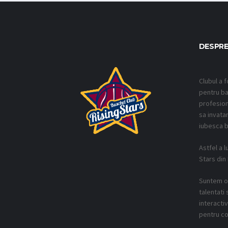
DESPRE
Clubul a f
pentru ba
profesion
sa invatam
iubesca b
Astfel a l
Stars din
Suntem o 
talentati 
interacti
pentru co