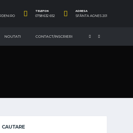
TELEFON
ADRESA
RDENI.RO
0758 632 652
SFÂNTA AGNES 201
NOUTATI
CONTACT/INSCRIERI
CAUTARE