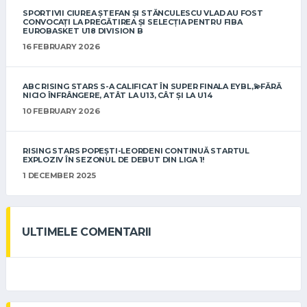
SPORTIVII CIUREA ȘTEFAN ȘI STĂNCULESCU VLAD AU FOST
CONVOCAȚI LA PREGĂTIREA ȘI SELECȚIA PENTRU FIBA
EUROBASKET U18 DIVISION B
16 FEBRUARY 2026
ABC RISING STARS S-A CALIFICAT ÎN SUPER FINALA EYBL,💫FĂRĂ
NICIO ÎNFRÂNGERE, ATÂT LA U13, CÂT ȘI LA U14
10 FEBRUARY 2026
RISING STARS POPEȘTI-LEORDENI CONTINUĂ STARTUL
EXPLOZIV ÎN SEZONUL DE DEBUT DIN LIGA 1!
1 DECEMBER 2025
ULTIMELE COMENTARII