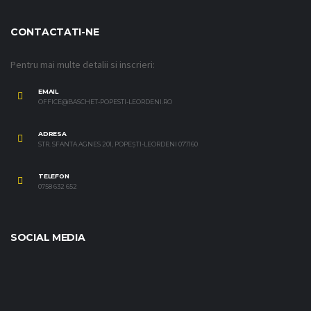
CONTACTATI-NE
Pentru mai multe detalii si inscrieri:
EMAIL
OFFICE@BASCHET-POPESTI-LEORDENI.RO
ADRESA
STR. SFANTA AGNES 201, POPEȘTI-LEORDENI 077160
TELEFON
0758 632 652
SOCIAL MEDIA