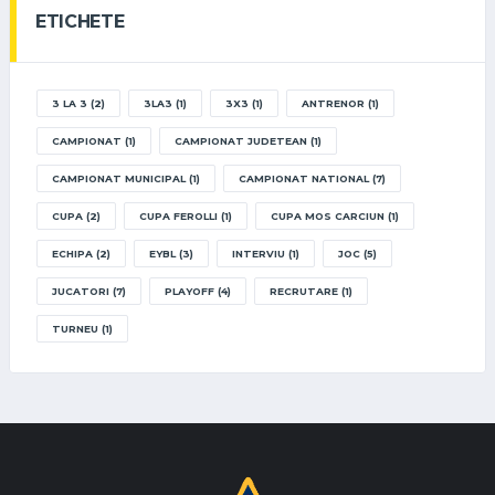
ETICHETE
3 LA 3
(2)
3LA3
(1)
3X3
(1)
ANTRENOR
(1)
CAMPIONAT
(1)
CAMPIONAT JUDETEAN
(1)
CAMPIONAT MUNICIPAL
(1)
CAMPIONAT NATIONAL
(7)
CUPA
(2)
CUPA FEROLLI
(1)
CUPA MOS CARCIUN
(1)
ECHIPA
(2)
EYBL
(3)
INTERVIU
(1)
JOC
(5)
JUCATORI
(7)
PLAYOFF
(4)
RECRUTARE
(1)
TURNEU
(1)