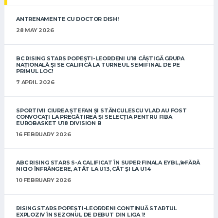
ANTRENAMENTE CU DOCTOR DISH!
28 MAY 2026
BC RISING STARS POPEȘTI-LEORDENI U18 CÂȘTIGĂ GRUPA
NAȚIONALĂ ȘI SE CALIFICĂ LA TURNEUL SEMIFINAL DE PE
PRIMUL LOC!
7 APRIL 2026
SPORTIVII CIUREA ȘTEFAN ȘI STĂNCULESCU VLAD AU FOST
CONVOCAȚI LA PREGĂTIREA ȘI SELECȚIA PENTRU FIBA
EUROBASKET U18 DIVISION B
16 FEBRUARY 2026
ABC RISING STARS S-A CALIFICAT ÎN SUPER FINALA EYBL,💫FĂRĂ
NICIO ÎNFRÂNGERE, ATÂT LA U13, CÂT ȘI LA U14
10 FEBRUARY 2026
RISING STARS POPEȘTI-LEORDENI CONTINUĂ STARTUL
EXPLOZIV ÎN SEZONUL DE DEBUT DIN LIGA 1!