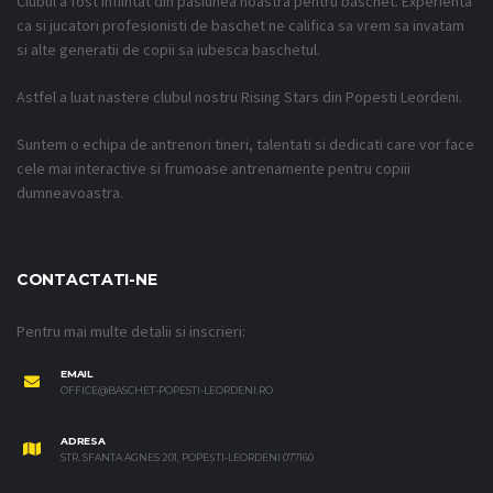
Clubul a fost infiintat din pasiunea noastra pentru baschet. Experienta
ca si jucatori profesionisti de baschet ne califica sa vrem sa invatam
si alte generatii de copii sa iubesca baschetul.
Astfel a luat nastere clubul nostru Rising Stars din Popesti Leordeni.
Suntem o echipa de antrenori tineri, talentati si dedicati care vor face
cele mai interactive si frumoase antrenamente pentru copiii
dumneavoastra.
CONTACTATI-NE
Pentru mai multe detalii si inscrieri:
EMAIL
OFFICE@BASCHET-POPESTI-LEORDENI.RO
ADRESA
STR. SFANTA AGNES 201, POPEȘTI-LEORDENI 077160