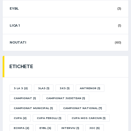
EYBL
(3)
LIGA 1
(1)
NOUTATI
(60)
ETICHETE
3 LA 3
(2)
3LA3
(1)
3X3
(1)
ANTRENOR
(1)
CAMPIONAT
(1)
CAMPIONAT JUDETEAN
(1)
CAMPIONAT MUNICIPAL
(1)
CAMPIONAT NATIONAL
(7)
CUPA
(2)
CUPA FEROLLI
(1)
CUPA MOS CARCIUN
(1)
ECHIPA
(2)
EYBL
(3)
INTERVIU
(1)
JOC
(5)