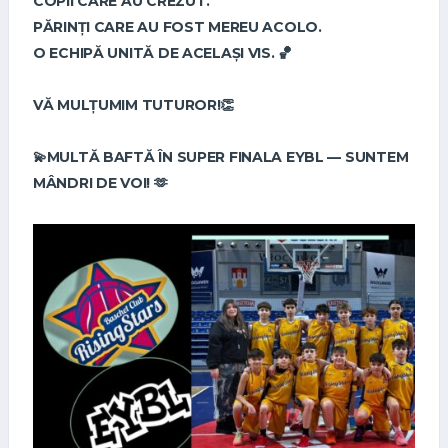
COPII CARE AU CREZUT.
PĂRINȚI CARE AU FOST MEREU ACOLO.
O ECHIPĂ UNITĂ DE ACELAȘI VIS. 🏀
VĂ MULȚUMIM TUTUROR!👏
💫MULTĂ BAFTĂ ÎN SUPER FINALA EYBL — SUNTEM
MÂNDRI DE VOI! 🫶