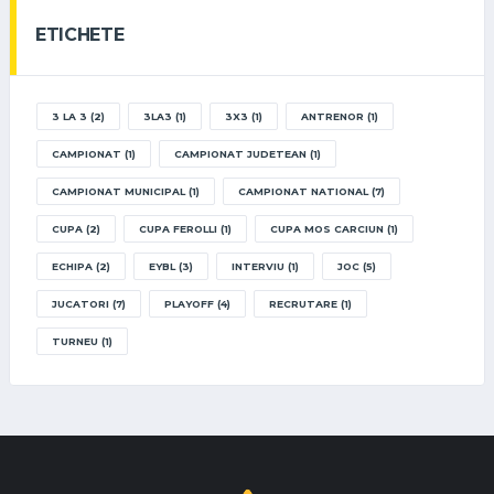
ETICHETE
3 LA 3
(2)
3LA3
(1)
3X3
(1)
ANTRENOR
(1)
CAMPIONAT
(1)
CAMPIONAT JUDETEAN
(1)
CAMPIONAT MUNICIPAL
(1)
CAMPIONAT NATIONAL
(7)
CUPA
(2)
CUPA FEROLLI
(1)
CUPA MOS CARCIUN
(1)
ECHIPA
(2)
EYBL
(3)
INTERVIU
(1)
JOC
(5)
JUCATORI
(7)
PLAYOFF
(4)
RECRUTARE
(1)
TURNEU
(1)