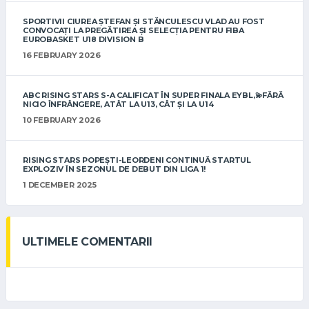
SPORTIVII CIUREA ȘTEFAN ȘI STĂNCULESCU VLAD AU FOST
CONVOCAȚI LA PREGĂTIREA ȘI SELECȚIA PENTRU FIBA
EUROBASKET U18 DIVISION B
16 FEBRUARY 2026
ABC RISING STARS S-A CALIFICAT ÎN SUPER FINALA EYBL,💫FĂRĂ
NICIO ÎNFRÂNGERE, ATÂT LA U13, CÂT ȘI LA U14
10 FEBRUARY 2026
RISING STARS POPEȘTI-LEORDENI CONTINUĂ STARTUL
EXPLOZIV ÎN SEZONUL DE DEBUT DIN LIGA 1!
1 DECEMBER 2025
ULTIMELE COMENTARII