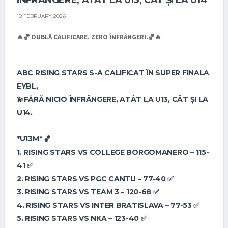
ÎNFRÂNGERE, ATÂT LA U13, CÂT ȘI LA U14
10 FEBRUARY 2026
🔥🏀 DUBLĂ CALIFICARE. ZERO ÎNFRÂNGERI.🏀🔥
ABC RISING STARS S-A CALIFICAT ÎN SUPER FINALA
EYBL,
💫FĂRĂ NICIO ÎNFRÂNGERE, ATÂT LA U13, CÂT ȘI LA
U14.
*U13M* 🏀
1. RISING STARS VS COLLEGE BORGOMANERO – 115-
41 ✅
2. ⁠RISING STARS VS PGC CANTU – 77-40 ✅
3. ⁠RISING STARS VS TEAM 3 – 120-68 ✅
4. ⁠RISING STARS VS INTER BRATISLAVA – 77-53 ✅
5. ⁠RISING STARS VS NKA – 123-40 ✅