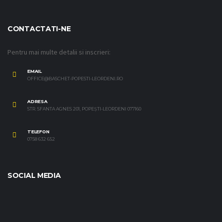
CONTACTATI-NE
Pentru mai multe detalii si inscrieri:
EMAIL
OFFICE@BASCHET-POPESTI-LEORDENI.RO
ADRESA
STR. SFANTA AGNES 201, POPEȘTI-LEORDENI 077160
TELEFON
0758 632 652
SOCIAL MEDIA