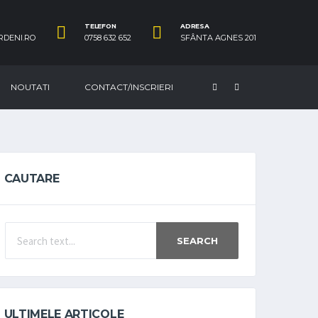
TELEFON
ADRESA
RDENI.RO
0758 632 652
SFÂNTA AGNES 201
NOUTATI
CONTACT/INSCRIERI
CAUTARE
SEARCH
ULTIMELE ARTICOLE