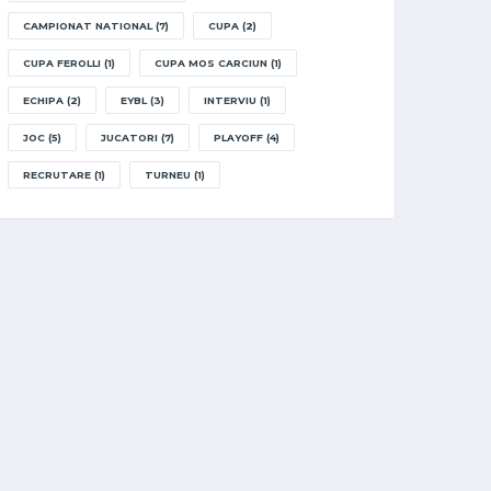
CAMPIONAT NATIONAL
(7)
CUPA
(2)
CUPA FEROLLI
(1)
CUPA MOS CARCIUN
(1)
ECHIPA
(2)
EYBL
(3)
INTERVIU
(1)
JOC
(5)
JUCATORI
(7)
PLAYOFF
(4)
RECRUTARE
(1)
TURNEU
(1)