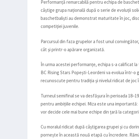
Performanță remarcabilă pentru echipa de baschet 
câștige grupa națională după o serie de evoluții sol
baschetbaliști au demonstrat maturitate în joc, discip
competiției juvenile.
Parcursul din faza grupelor a fost unul convingător
cât și printr-o apărare organizată.
În urma acestei performanțe, echipa s-a calificat la
BC Rising Stars Popești-Leordeni va evolua într-o gru
recunoscute pentru tradiția și nivelul ridicat de joc 
Turneul semifinal se va desfășura în perioada 18–19 a
pentru ambițiile echipei. Miza este una importantă: 
vor decide cele mai bune echipe din țară la categori
Cu moralul ridicat după câștigarea grupei și cu dor
pornește în această nouă etapă cu încredere. Rămâne