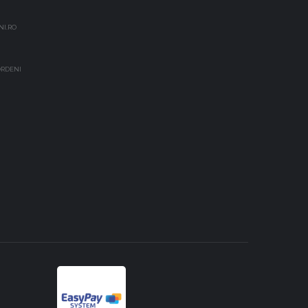
NI.RO
EORDENI