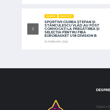
ECHIPA
NOUTATI
SPORTIVII CIUREA ȘTEFAN ȘI
STĂNCULESCU VLAD AU FOST
CONVOCAȚI LA PREGĂTIREA ȘI
SELECȚIA PENTRU FIBA
EUROBASKET U18 DIVISION B
16 FEBRUARY 2026
DESPRE
Clubul a f