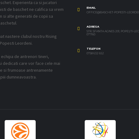
schet. Experienta ca si jucatori
EMAIL
isti de baschet ne califica sa vrem
OFFICE@BASCHET-POPESTI-LEORDE
 si alte generatii de copii sa
aschetul.
ADRESA
STR. SFANTA AGNES 201, POPEȘTI-L
077160
uat nastere clubul nostru Rising
 Popesti Leordeni.
TELEFON
0758 632 652
echipa de antrenori tineri,
si dedicati care vor face cele mai
ve si frumoase antrenamente
piii dumneavoastra.