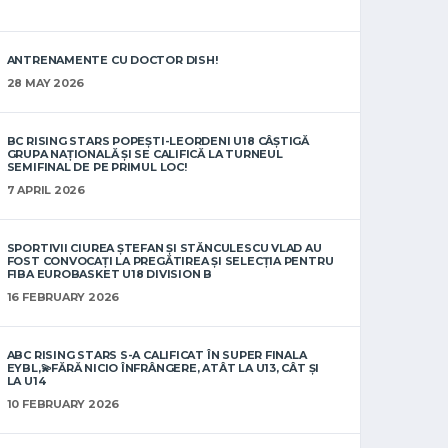
ANTRENAMENTE CU DOCTOR DISH!
28 MAY 2026
BC RISING STARS POPEȘTI-LEORDENI U18 CÂȘTIGĂ
GRUPA NAȚIONALĂ ȘI SE CALIFICĂ LA TURNEUL
SEMIFINAL DE PE PRIMUL LOC!
7 APRIL 2026
SPORTIVII CIUREA ȘTEFAN ȘI STĂNCULESCU VLAD AU
FOST CONVOCAȚI LA PREGĂTIREA ȘI SELECȚIA PENTRU
FIBA EUROBASKET U18 DIVISION B
16 FEBRUARY 2026
ABC RISING STARS S-A CALIFICAT ÎN SUPER FINALA
EYBL,💫FĂRĂ NICIO ÎNFRÂNGERE, ATÂT LA U13, CÂT ȘI
LA U14
10 FEBRUARY 2026