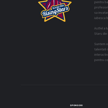
pentru ba
profesion
sa invatam
iubesca b
Astfel a l
Stars din
Suntem o 
talentati 
interacti
pentru co
SPONSORI