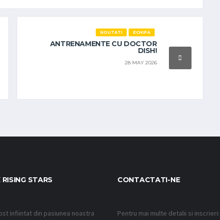
NOUTATI
ECHIPA
ANTRENAMENTE CU DOCTOR
DISH!
28 MAY 2026
 RISING STARS
CONTACTATI-NE
ost infiintat din pasiunea noastra
Pentru mai multe detalii si inscrieri: