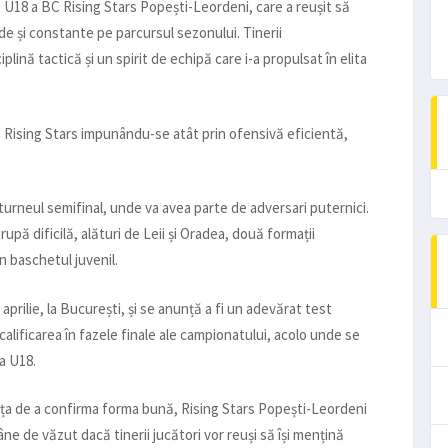
U18 a BC Rising Stars Popești-Leordeni, care a reușit să
ide și constante pe parcursul sezonului. Tinerii
lină tactică și un spirit de echipă care i-a propulsat în elita
, Rising Stars impunându-se atât prin ofensivă eficientă,
 turneul semifinal, unde va avea parte de adversari puternici.
pă dificilă, alături de Leii și Oradea, două formații
în baschetul juvenil.
prilie, la București, și se anunță a fi un adevărat test
calificarea în fazele finale ale campionatului, acolo unde se
a U18.
ința de a confirma forma bună, Rising Stars Popești-Leordeni
 de văzut dacă tinerii jucători vor reuși să își mențină