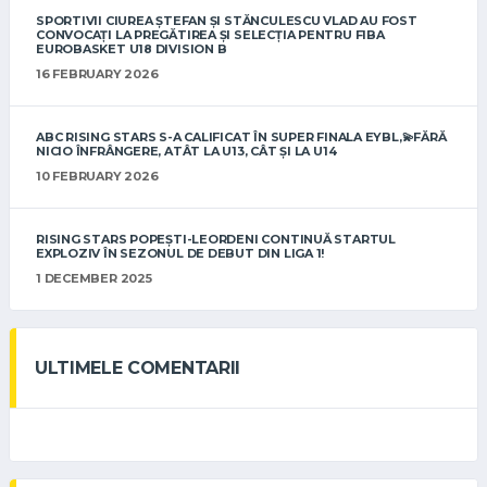
SPORTIVII CIUREA ȘTEFAN ȘI STĂNCULESCU VLAD AU FOST
CONVOCAȚI LA PREGĂTIREA ȘI SELECȚIA PENTRU FIBA
EUROBASKET U18 DIVISION B
16 FEBRUARY 2026
ABC RISING STARS S-A CALIFICAT ÎN SUPER FINALA EYBL,💫FĂRĂ
NICIO ÎNFRÂNGERE, ATÂT LA U13, CÂT ȘI LA U14
10 FEBRUARY 2026
RISING STARS POPEȘTI-LEORDENI CONTINUĂ STARTUL
EXPLOZIV ÎN SEZONUL DE DEBUT DIN LIGA 1!
1 DECEMBER 2025
ULTIMELE COMENTARII