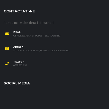
CONTACTATI-NE
Pentru mai multe detalii si inscrieri:
EMAIL
OFFICE@BASCHET-POPESTI-LEORDENI.RO
ADRESA
STR. SFANTA AGNES 201, POPEȘTI-LEORDENI 077160
TELEFON
0758 632 652
SOCIAL MEDIA