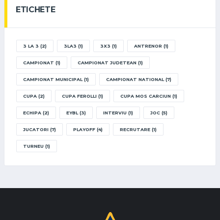
ETICHETE
3 LA 3
(2)
3LA3
(1)
3X3
(1)
ANTRENOR
(1)
CAMPIONAT
(1)
CAMPIONAT JUDETEAN
(1)
CAMPIONAT MUNICIPAL
(1)
CAMPIONAT NATIONAL
(7)
CUPA
(2)
CUPA FEROLLI
(1)
CUPA MOS CARCIUN
(1)
ECHIPA
(2)
EYBL
(3)
INTERVIU
(1)
JOC
(5)
JUCATORI
(7)
PLAYOFF
(4)
RECRUTARE
(1)
TURNEU
(1)