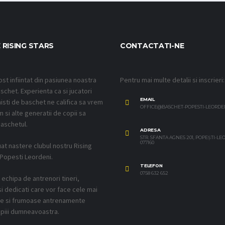
 RISING STARS
CONTACTATI-NE
ost infiintat din pasiunea noastra
Pentru mai multe detalii si inscrieri:
schet. Experienta ca si jucatori
EMAIL
isti de baschet ne califica sa vrem
OFFICE@BASCHET-POPESTI-LEORDE
 si alte generatii de copii sa
aschetul.
ADRESA
STR. SFANTA AGNES 201, POPEȘTI-L
077160
uat nastere clubul nostru Rising
 Popesti Leordeni.
TELEFON
0758 632 652
echipa de antrenori tineri,
si dedicati care vor face cele mai
ve si frumoase antrenamente
piii dumneavoastra.