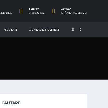
TELEFON
ADRESA
RDENI.RO
0758 632 652
SFÂNTA AGNES 201
NOUTATI
CONTACT/INSCRIERI
CAUTARE