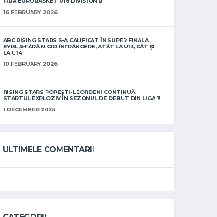
FIBA EUROBASKET U18 DIVISION B
16 FEBRUARY 2026
ABC RISING STARS S-A CALIFICAT ÎN SUPER FINALA
EYBL,💫FĂRĂ NICIO ÎNFRÂNGERE, ATÂT LA U13, CÂT ȘI
LA U14
10 FEBRUARY 2026
RISING STARS POPEȘTI-LEORDENI CONTINUĂ
STARTUL EXPLOZIV ÎN SEZONUL DE DEBUT DIN LIGA 1!
1 DECEMBER 2025
ULTIMELE COMENTARII
CATEGORII