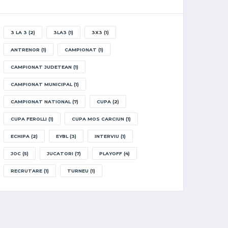
3 LA 3
(2)
3LA3
(1)
3X3
(1)
ANTRENOR
(1)
CAMPIONAT
(1)
CAMPIONAT JUDETEAN
(1)
CAMPIONAT MUNICIPAL
(1)
CAMPIONAT NATIONAL
(7)
CUPA
(2)
CUPA FEROLLI
(1)
CUPA MOS CARCIUN
(1)
ECHIPA
(2)
EYBL
(3)
INTERVIU
(1)
JOC
(5)
JUCATORI
(7)
PLAYOFF
(4)
RECRUTARE
(1)
TURNEU
(1)