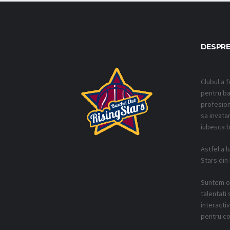
DESPRE
Clubul a f
pentru ba
profesion
sa invatam
iubesca b
Astfel a l
Stars din
Suntem o 
talentati 
interacti
pentru co