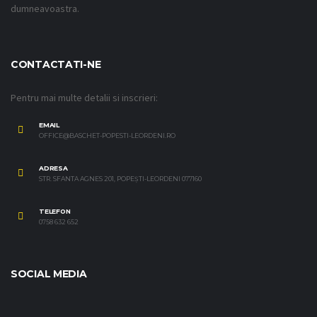
dumneavoastra.
CONTACTATI-NE
Pentru mai multe detalii si inscrieri:
EMAIL
OFFICE@BASCHET-POPESTI-LEORDENI.RO
ADRESA
STR. SFANTA AGNES 201, POPEȘTI-LEORDENI 077160
TELEFON
0758 632 652
SOCIAL MEDIA