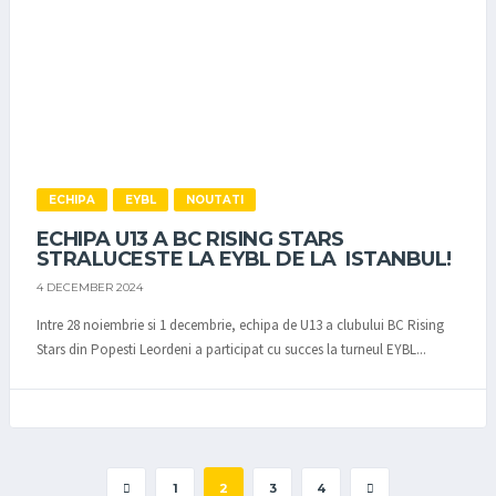
ECHIPA
EYBL
NOUTATI
ECHIPA U13 A BC RISING STARS
STRALUCESTE LA EYBL DE LA ISTANBUL!
4 DECEMBER 2024
Intre 28 noiembrie si 1 decembrie, echipa de U13 a clubului BC Rising
Stars din Popesti Leordeni a participat cu succes la turneul EYBL...
1
2
3
4