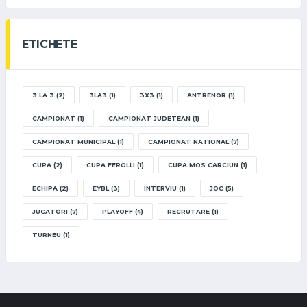
ETICHETE
3 LA 3
(2)
3LA3
(1)
3X3
(1)
ANTRENOR
(1)
CAMPIONAT
(1)
CAMPIONAT JUDETEAN
(1)
CAMPIONAT MUNICIPAL
(1)
CAMPIONAT NATIONAL
(7)
CUPA
(2)
CUPA FEROLLI
(1)
CUPA MOS CARCIUN
(1)
ECHIPA
(2)
EYBL
(3)
INTERVIU
(1)
JOC
(5)
JUCATORI
(7)
PLAYOFF
(4)
RECRUTARE
(1)
TURNEU
(1)