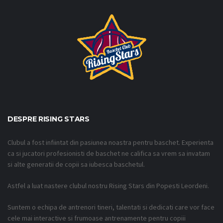
DESPRE RISING STARS
Clubul a fost infiintat din pasiunea noastra pentru baschet. Experienta
ca si jucatori profesionisti de baschet ne califica sa vrem sa invatam
si alte generatii de copii sa iubesca baschetul.
Astfel a luat nastere clubul nostru Rising Stars din Popesti Leordeni.
Suntem o echipa de antrenori tineri, talentati si dedicati care vor face
cele mai interactive si frumoase antrenamente pentru copiii