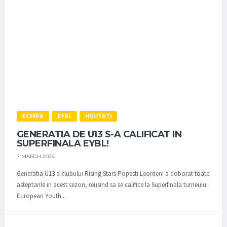
ECHIPA
EYBL
NOUTATI
GENERATIA DE U13 S-A CALIFICAT IN
SUPERFINALA EYBL!
7 MARCH 2025
Generatia U13 a clubului Rising Stars Popesti Leordeni a doborat toate
asteptarile in acest sezon, reusind sa se califice la Superfinala turneului
European Youth...