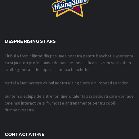
DESPRE RISING STARS
Clubul a fost infiintat din pasiunea noastra pentru baschet. Experienta
ca si jucatori profesionisti de baschet ne califica sa vrem sa invatam
si alte generatii de copii sa iubesca baschetul.
Astfel a luat nastere clubul nostru Rising Stars din Popesti Leordeni.
Suntem o echipa de antrenori tineri, talentati si dedicati care vor face
cele mai interactive si frumoase antrenamente pentru copiii
dumneavoastra.
CONTACTATI-NE