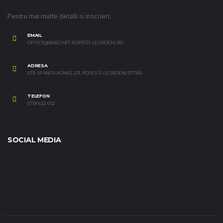
Pentru mai multe detalii si inscrieri:
EMAIL
OFFICE@BASCHET-POPESTI-LEORDENI.RO
ADRESA
STR. SFANTA AGNES 201, POPEȘTI-LEORDENI 077160
TELEFON
0758 632 652
SOCIAL MEDIA