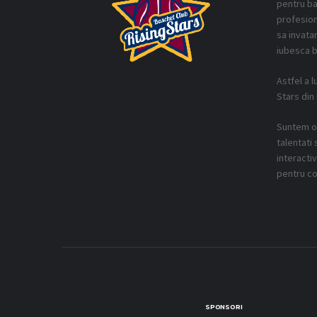
pentru ba
profesion
sa invatam
iubesca b
Astfel a l
Stars din
Suntem o 
talentati 
interacti
pentru co
SPONSORI