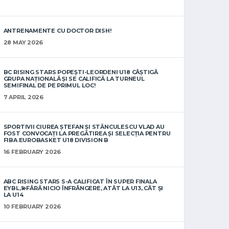
ANTRENAMENTE CU DOCTOR DISH!
28 MAY 2026
BC RISING STARS POPEȘTI-LEORDENI U18 CÂȘTIGĂ
GRUPA NAȚIONALĂ ȘI SE CALIFICĂ LA TURNEUL
SEMIFINAL DE PE PRIMUL LOC!
7 APRIL 2026
SPORTIVII CIUREA ȘTEFAN ȘI STĂNCULESCU VLAD AU
FOST CONVOCAȚI LA PREGĂTIREA ȘI SELECȚIA PENTRU
FIBA EUROBASKET U18 DIVISION B
16 FEBRUARY 2026
ABC RISING STARS S-A CALIFICAT ÎN SUPER FINALA
EYBL,💫FĂRĂ NICIO ÎNFRÂNGERE, ATÂT LA U13, CÂT ȘI
LA U14
10 FEBRUARY 2026