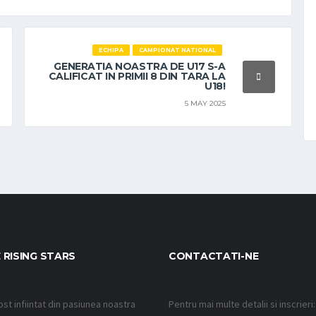
ECHIPA
CAMPIONAT NATIONAL
GENERATIA NOASTRA DE U17 S-A
CALIFICAT IN PRIMII 8 DIN TARA LA
U18!
5 MAY 2025
 RISING STARS
CONTACTATI-NE
ost infiintat din pasiunea noastra
Pentru mai multe detalii si inscrieri: