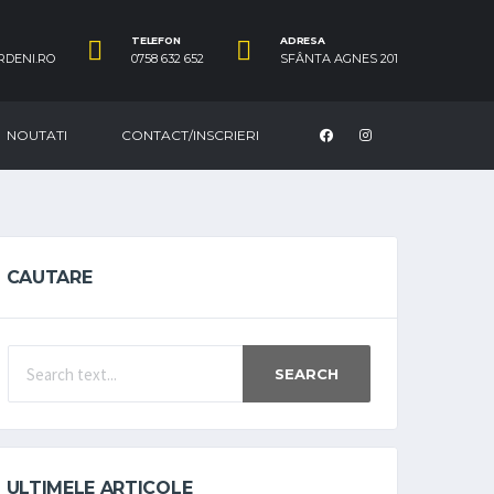
TELEFON
ADRESA
RDENI.RO
0758 632 652
SFÂNTA AGNES 201
NOUTATI
CONTACT/INSCRIERI
CAUTARE
SEARCH
ULTIMELE ARTICOLE