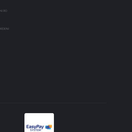
NI.RO
EORDENI