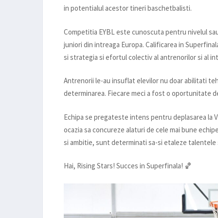
in potentialul acestor tineri baschetbalisti.
Competitia EYBL este cunoscuta pentru nivelul sau 
juniori din intreaga Europa. Calificarea in Superfinala
si strategia si efortul colectiv al antrenorilor si al in
Antrenorii le-au insuflat elevilor nu doar abilitati te
determinarea. Fiecare meci a fost o oportunitate de a
Echipa se pregateste intens pentru deplasarea la Va
ocazia sa concureze alaturi de cele mai bune echipe 
si ambitie, sunt determinati sa-si etaleze talentele 
Hai, Rising Stars! Succes in Superfinala! 🏀