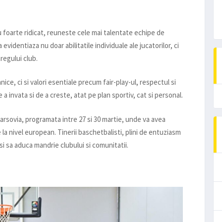
foarte ridicat, reuneste cele mai talentate echipe de
 evidentiaza nu doar abilitatile individuale ale jucatorilor, ci
tregului club.
hnice, ci si valori esentiale precum fair-play-ul, respectul si
 invata si de a creste, atat pe plan sportiv, cat si personal.
rsovia, programata intre 27 si 30 martie, unde va avea
la nivel european. Tinerii baschetbalisti, plini de entuziasm
si sa aduca mandrie clubului si comunitatii.