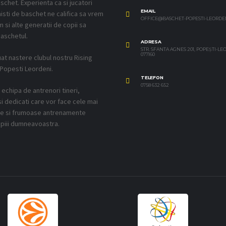
schet. Experienta ca si jucatori
EMAIL
isti de baschet ne califica sa vrem
OFFICE@BASCHET-POPESTI-LEORDE
 si alte generatii de copii sa
aschetul.
ADRESA
STR. SFANTA AGNES 201, POPEȘTI-L
077160
uat nastere clubul nostru Rising
 Popesti Leordeni.
TELEFON
0758 632 652
echipa de antrenori tineri,
si dedicati care vor face cele mai
ve si frumoase antrenamente
piii dumneavoastra.