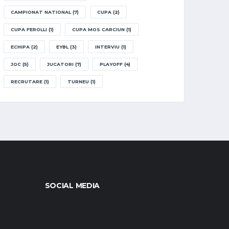
CAMPIONAT NATIONAL
(7)
CUPA
(2)
CUPA FEROLLI
(1)
CUPA MOS CARCIUN
(1)
ECHIPA
(2)
EYBL
(3)
INTERVIU
(1)
JOC
(5)
JUCATORI
(7)
PLAYOFF
(4)
RECRUTARE
(1)
TURNEU
(1)
SOCIAL MEDIA