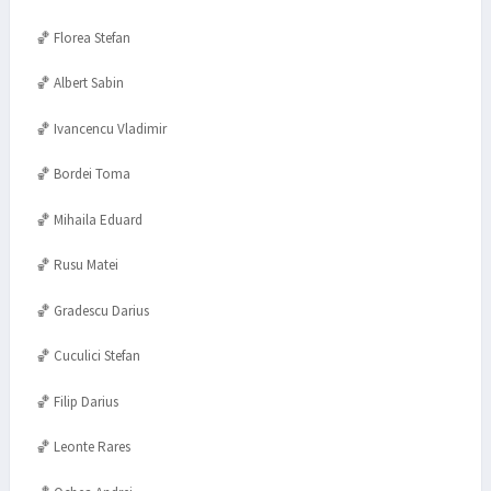
🏀 Florea Stefan
🏀 Albert Sabin
🏀 Ivancencu Vladimir
🏀 Bordei Toma
🏀 Mihaila Eduard
🏀 Rusu Matei
🏀 Gradescu Darius
🏀 Cuculici Stefan
🏀 Filip Darius
🏀 Leonte Rares