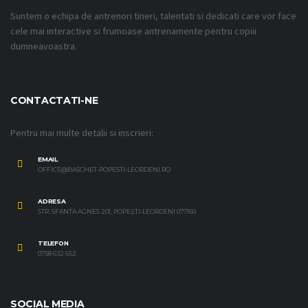
Suntem o echipa de antrenori tineri, talentati si dedicati care vor face
cele mai interactive si frumoase antrenamente pentru copiii
dumneavoastra.
CONTACTATI-NE
Pentru mai multe detalii si inscrieri:
EMAIL
OFFICE@BASCHET-POPESTI-LEORDENI.RO
ADRESA
STR. SFANTA AGNES 201, POPEȘTI-LEORDENI 077160
TELEFON
0758 632 652
SOCIAL MEDIA