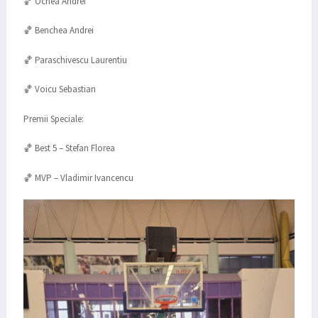
🏀 Ochea Andrei
🏀 Benchea Andrei
🏀 Paraschivescu Laurentiu
🏀 Voicu Sebastian
Premii Speciale:
🏀 Best 5 – Stefan Florea
🏀 MVP – Vladimir Ivancencu