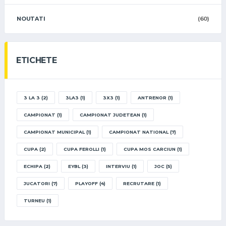
NOUTATI
(60)
ETICHETE
3 LA 3
(2)
3LA3
(1)
3X3
(1)
ANTRENOR
(1)
CAMPIONAT
(1)
CAMPIONAT JUDETEAN
(1)
CAMPIONAT MUNICIPAL
(1)
CAMPIONAT NATIONAL
(7)
CUPA
(2)
CUPA FEROLLI
(1)
CUPA MOS CARCIUN
(1)
ECHIPA
(2)
EYBL
(3)
INTERVIU
(1)
JOC
(5)
JUCATORI
(7)
PLAYOFF
(4)
RECRUTARE
(1)
TURNEU
(1)