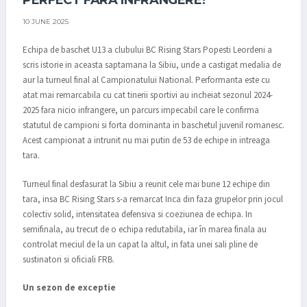
PERFECT FARA INFRANGERE!
10 JUNE 2025
Echipa de baschet U13 a clubului BC Rising Stars Popesti Leordeni a
scris istorie in aceasta saptamana la Sibiu, unde a castigat medalia de
aur la turneul final al Campionatului National. Performanta este cu
atat mai remarcabila cu cat tinerii sportivi au incheiat sezonul 2024-
2025 fara nicio infrangere, un parcurs impecabil care le confirma
statutul de campioni si forta dominanta in baschetul juvenil romanesc.
Acest campionat a intrunit nu mai putin de 53 de echipe in intreaga
tara.
Turneul final desfasurat la Sibiu a reunit cele mai bune 12 echipe din
tara, insa BC Rising Stars s-a remarcat Inca din faza grupelor prin jocul
colectiv solid, intensitatea defensiva si coeziunea de echipa. In
semifinala, au trecut de o echipa redutabila, iar în marea finala au
controlat meciul de la un capat la altul, in fata unei sali pline de
sustinatori si oficiali FRB.
Un sezon de exceptie