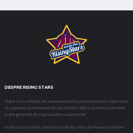
DESPRE RISING STARS
Clubul a fost infiintat din pasiunea noastra pentru baschet. Experienta
ca si jucatori profesionisti de baschet ne califica sa vrem sa invatam
si alte generatii de copii sa iubesca baschetul.
Astfel a luat nastere clubul nostru Rising Stars din Popesti Leordeni.