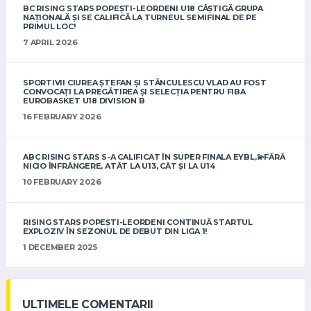
BC RISING STARS POPEȘTI-LEORDENI U18 CÂȘTIGĂ GRUPA
NAȚIONALĂ ȘI SE CALIFICĂ LA TURNEUL SEMIFINAL DE PE
PRIMUL LOC!
7 APRIL 2026
SPORTIVII CIUREA ȘTEFAN ȘI STĂNCULESCU VLAD AU FOST
CONVOCAȚI LA PREGĂTIREA ȘI SELECȚIA PENTRU FIBA
EUROBASKET U18 DIVISION B
16 FEBRUARY 2026
ABC RISING STARS S-A CALIFICAT ÎN SUPER FINALA EYBL,💫FĂRĂ
NICIO ÎNFRÂNGERE, ATÂT LA U13, CÂT ȘI LA U14
10 FEBRUARY 2026
RISING STARS POPEȘTI-LEORDENI CONTINUĂ STARTUL
EXPLOZIV ÎN SEZONUL DE DEBUT DIN LIGA 1!
1 DECEMBER 2025
ULTIMELE COMENTARII