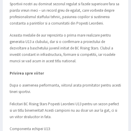
Sportivii nostri au dominat sezonul regulat si fazele superioare fara sa
piarda vreun meci – un record greu de egalat, care vorbeste despre
profesionalismul staffului tehnic, pasiunea copiilor si sustinerea
constanta a parintilor si a comunitatii din Popesti Leordeni.
Aceasta medalie de aur reprezinta o prima mare realizare pentru
generatia U13 a clubului, dar si o confirmare a proiectului de
dezvoltare a baschetului juvenil initiat de BC Rising Stars. Clubul a
investit constant in infrastructura, formare si competitii, iar roadele
muncii se vad acum in acest titlu national.
Privirea spre viitor
Dupa o asemenea performanta, viitorul arata promitator pentru acesti
tineri sportivi.
Felicitari BC Rising Stars Popesti Leordeni U13 pentru un sezon perfect
si un titlu binemeritat! Acesti campioni nu au doar un aur la gat, ci si
un viitor stralucitor in fata.
Componenta echipei U13: