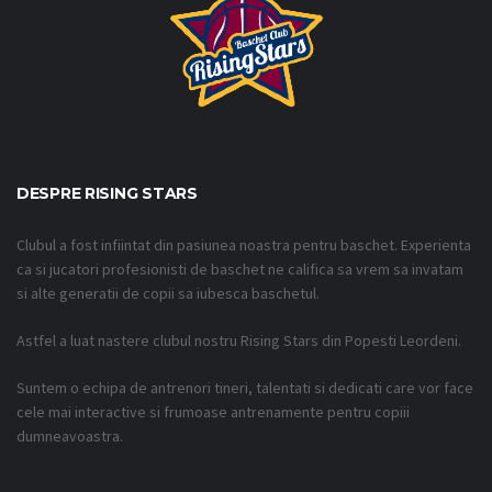
DESPRE RISING STARS
Clubul a fost infiintat din pasiunea noastra pentru baschet. Experienta
ca si jucatori profesionisti de baschet ne califica sa vrem sa invatam
si alte generatii de copii sa iubesca baschetul.
Astfel a luat nastere clubul nostru Rising Stars din Popesti Leordeni.
Suntem o echipa de antrenori tineri, talentati si dedicati care vor face
cele mai interactive si frumoase antrenamente pentru copiii
dumneavoastra.