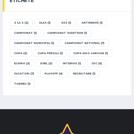
ETICHETE
3 LA 3
(2)
3LA3
(1)
3X3
(1)
ANTRENOR
(1)
CAMPIONAT
(1)
CAMPIONAT JUDETEAN
(1)
CAMPIONAT MUNICIPAL
(1)
CAMPIONAT NATIONAL
(7)
CUPA
(2)
CUPA FEROLLI
(1)
CUPA MOS CARCIUN
(1)
ECHIPA
(2)
EYBL
(3)
INTERVIU
(1)
JOC
(5)
JUCATORI
(7)
PLAYOFF
(4)
RECRUTARE
(1)
TURNEU
(1)