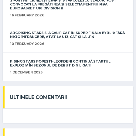
SPORTIVII CIUREA ȘTEFAN ȘI STĂNCULESCU VLAD AU FOST
CONVOCAȚI LA PREGĂTIREA ȘI SELECȚIA PENTRU FIBA
EUROBASKET U18 DIVISION B
16 FEBRUARY 2026
ABC RISING STARS S-A CALIFICAT ÎN SUPER FINALA EYBL,💫FĂRĂ
NICIO ÎNFRÂNGERE, ATÂT LA U13, CÂT ȘI LA U14
10 FEBRUARY 2026
RISING STARS POPEȘTI-LEORDENI CONTINUĂ STARTUL
EXPLOZIV ÎN SEZONUL DE DEBUT DIN LIGA 1!
1 DECEMBER 2025
ULTIMELE COMENTARII