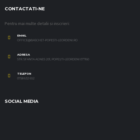
CONTACTATI-NE
Pentru mai multe detalii si inscrieri:
EMAIL
OFFICE@BASCHET-POPESTI-LEORDENI.RO
ADRESA
STR. SFANTA AGNES 201, POPEȘTI-LEORDENI 077160
TELEFON
0758 632 652
SOCIAL MEDIA