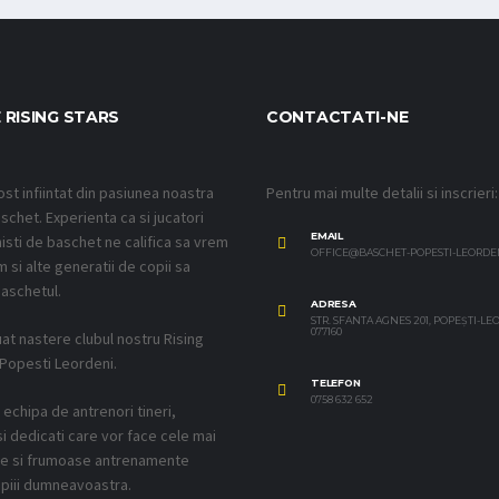
 RISING STARS
CONTACTATI-NE
ost infiintat din pasiunea noastra
Pentru mai multe detalii si inscrieri:
schet. Experienta ca si jucatori
EMAIL
isti de baschet ne califica sa vrem
OFFICE@BASCHET-POPESTI-LEORDE
 si alte generatii de copii sa
aschetul.
ADRESA
STR. SFANTA AGNES 201, POPEȘTI-L
077160
uat nastere clubul nostru Rising
 Popesti Leordeni.
TELEFON
0758 632 652
echipa de antrenori tineri,
si dedicati care vor face cele mai
ve si frumoase antrenamente
piii dumneavoastra.