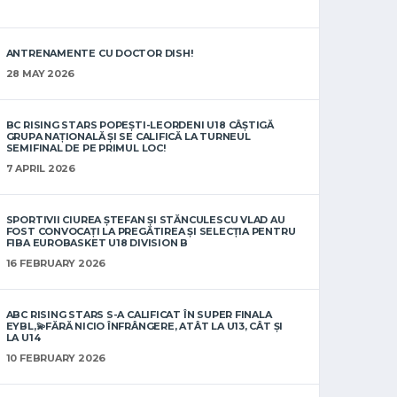
ANTRENAMENTE CU DOCTOR DISH!
28 MAY 2026
BC RISING STARS POPEȘTI-LEORDENI U18 CÂȘTIGĂ
GRUPA NAȚIONALĂ ȘI SE CALIFICĂ LA TURNEUL
SEMIFINAL DE PE PRIMUL LOC!
7 APRIL 2026
SPORTIVII CIUREA ȘTEFAN ȘI STĂNCULESCU VLAD AU
FOST CONVOCAȚI LA PREGĂTIREA ȘI SELECȚIA PENTRU
FIBA EUROBASKET U18 DIVISION B
16 FEBRUARY 2026
ABC RISING STARS S-A CALIFICAT ÎN SUPER FINALA
EYBL,💫FĂRĂ NICIO ÎNFRÂNGERE, ATÂT LA U13, CÂT ȘI
LA U14
10 FEBRUARY 2026