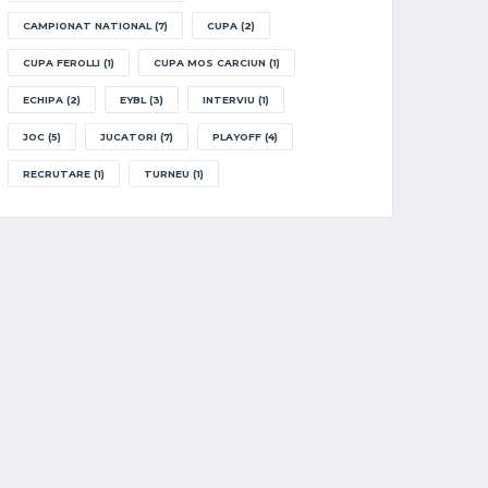
CAMPIONAT NATIONAL
(7)
CUPA
(2)
CUPA FEROLLI
(1)
CUPA MOS CARCIUN
(1)
ECHIPA
(2)
EYBL
(3)
INTERVIU
(1)
JOC
(5)
JUCATORI
(7)
PLAYOFF
(4)
RECRUTARE
(1)
TURNEU
(1)