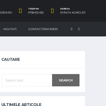
TELEFON
ADRESA
RDENI.RO
0758 632 652
SFÂNTA AGNES 201
NOUTATI
CONTACT/INSCRIERI
CAUTARE
SEARCH
ULTIMELE ARTICOLE