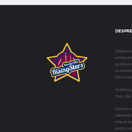
DESPRE
Clubul a f
pentru ba
profesion
sa invatam
iubesca b
Astfel a l
Stars din
Suntem o 
talentati 
interacti
pentru co