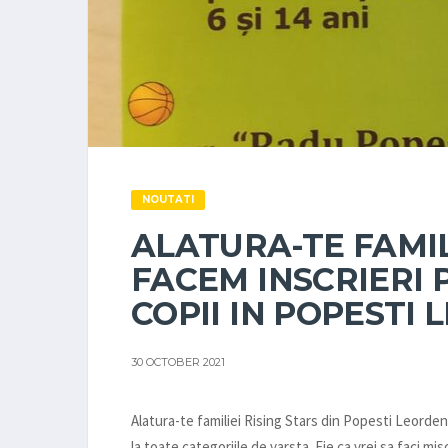
NOUTATI
ALATURA-TE FAMILI
FACEM INSCRIERI
COPII IN POPESTI 
30 OCTOBER 2021
Alatura-te familiei Rising Stars din Popesti Leorden
la toate categoriile de varsta. Fie ca vrei sa faci 