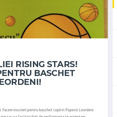
EI RISING STARS!
 PENTRU BASCHET
LEORDENI!
i. Facem inscrieri pentru baschet copii in Popesti Leordeni
miscare sau sa faci baschet de performanta te asteptam: