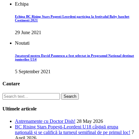
Echipa
Echipa BC Rising Stars Popesti Leordeni participa la festivalul Baby baschet
Costinesti 2021
29 June 2021
Noutati
Jucatorul nostru David Paunescu a fost selectat in Programul National destinat
juniorilor U14
5 September 2021
Cautare
Search
Ultimele articole
Antrenamente cu Doctor Dish!
28 May 2026
BC Rising Stars Popești-Leordeni U18 câștigă grupa
națională și se califică la turneul semifinal de pe primul loc!
7
April 2026