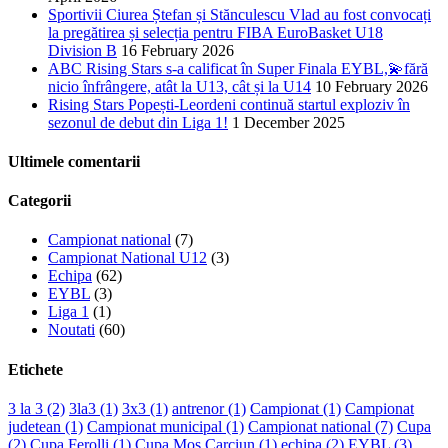
Sportivii Ciurea Ștefan și Stănculescu Vlad au fost convocați
la pregătirea și selecția pentru FIBA EuroBasket U18
Division B
16 February 2026
ABC Rising Stars s-a calificat în Super Finala EYBL,💫fără
nicio înfrângere, atât la U13, cât și la U14
10 February 2026
Rising Stars Popești-Leordeni continuă startul exploziv în
sezonul de debut din Liga 1!
1 December 2025
Ultimele comentarii
Categorii
Campionat national
(7)
Campionat National U12
(3)
Echipa
(62)
EYBL
(3)
Liga 1
(1)
Noutati
(60)
Etichete
3 la 3
(2)
3la3
(1)
3x3
(1)
antrenor
(1)
Campionat
(1)
Campionat
judetean
(1)
Campionat municipal
(1)
Campionat national
(7)
Cupa
(2)
Cupa Ferolli
(1)
Cupa Mos Carciun
(1)
echipa
(2)
EYBL
(3)