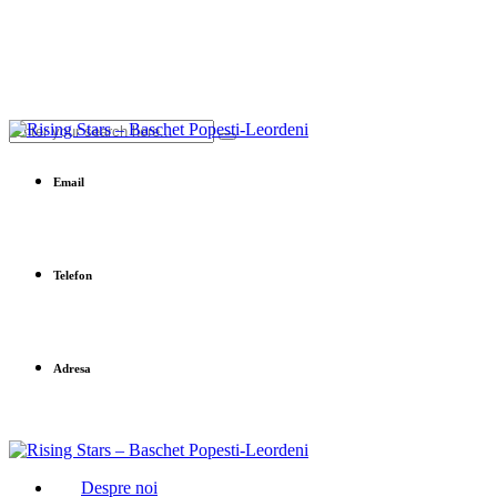
Email
office@baschet-popesti-leordeni.ro
Telefon
0758 632 652
Adresa
Sfânta Agnes 201
Despre noi