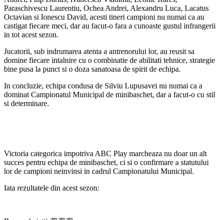
Paraschivescu Laurentiu, Ochea Andrei, Alexandru Luca, Lacatus
Octavian si Ionescu David, acesti tineri campioni nu numai ca au
castigat fiecare meci, dar au facut-o fara a cunoaste gustul infrangerii
in tot acest sezon.
Jucatorii, sub indrumarea atenta a antrenorului lor, au reusit sa
domine fiecare intalnire cu o combinatie de abilitati tehnice, strategie
bine pusa la punct si o doza sanatoasa de spirit de echipa.
In concluzie, echipa condusa de Silviu Lupusavei nu numai ca a
dominat Campionatul Municipal de minibaschet, dar a facut-o cu stil
si determinare.
Victoria categorica impotriva ABC Play marcheaza nu doar un alt
succes pentru echipa de minibaschet, ci si o confirmare a statutului
lor de campioni neinvinsi in cadrul Campionatului Municipal.
Iata rezultatele din acest sezon: