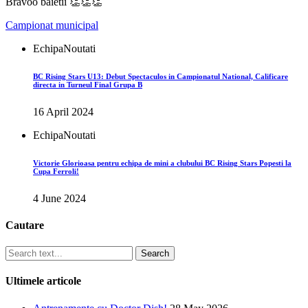
Bravoo baietii 👏👏👏
Campionat municipal
Echipa
Noutati
BC Rising Stars U13: Debut Spectaculos in Campionatul National, Calificare
directa in Turneul Final Grupa B
16 April 2024
Echipa
Noutati
Victorie Glorioasa pentru echipa de mini a clubului BC Rising Stars Popesti la
Cupa Ferroli!
4 June 2024
Cautare
Search
Ultimele articole