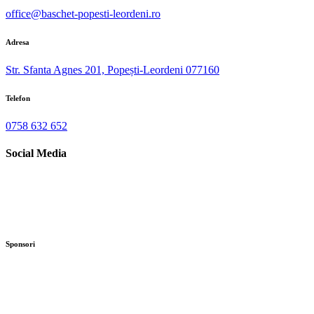
office@baschet-popesti-leordeni.ro
Adresa
Str. Sfanta Agnes 201, Popești-Leordeni 077160
Telefon
0758 632 652
Social Media
Sponsori