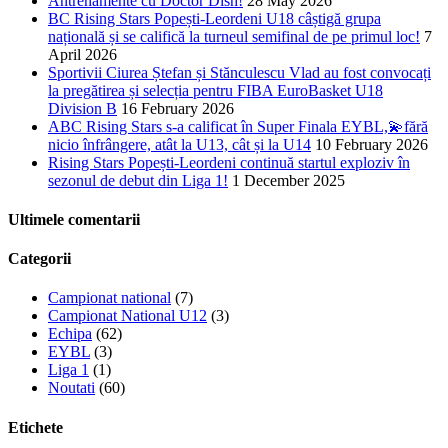
Antrenamente cu Doctor Dish!
28 May 2026
BC Rising Stars Popești-Leordeni U18 câștigă grupa
națională și se califică la turneul semifinal de pe primul loc!
7
April 2026
Sportivii Ciurea Ștefan și Stănculescu Vlad au fost convocați
la pregătirea și selecția pentru FIBA EuroBasket U18
Division B
16 February 2026
ABC Rising Stars s-a calificat în Super Finala EYBL,💫fără
nicio înfrângere, atât la U13, cât și la U14
10 February 2026
Rising Stars Popești-Leordeni continuă startul exploziv în
sezonul de debut din Liga 1!
1 December 2025
Ultimele comentarii
Categorii
Campionat national
(7)
Campionat National U12
(3)
Echipa
(62)
EYBL
(3)
Liga 1
(1)
Noutati
(60)
Etichete