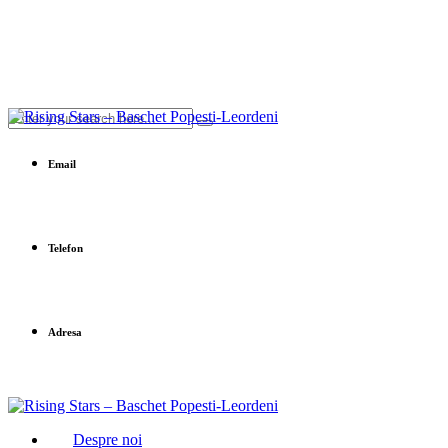
Email
office@baschet-popesti-leordeni.ro
Telefon
0758 632 652
Adresa
Sfânta Agnes 201
Despre noi