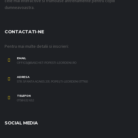
cele mai interactive si frumoase antrenamente pentru copiii
dumneavoastra.
CONTACTATI-NE
Pentru mai multe detalii si inscrieri:
EMAIL
OFFICE@BASCHET-POPESTI-LEORDENI.RO
ADRESA
STR. SFANTA AGNES 201, POPEȘTI-LEORDENI 077160
TELEFON
0758 632 652
SOCIAL MEDIA