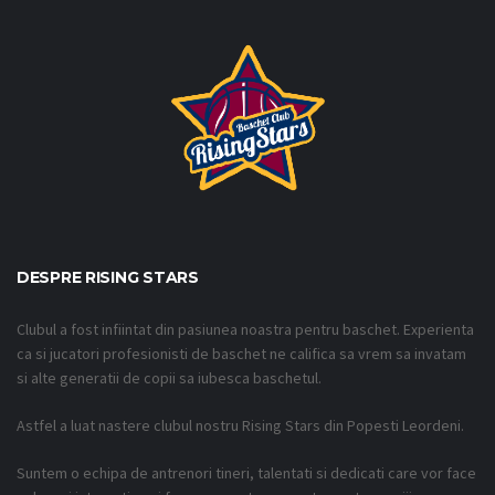
DESPRE RISING STARS
Clubul a fost infiintat din pasiunea noastra pentru baschet. Experienta
ca si jucatori profesionisti de baschet ne califica sa vrem sa invatam
si alte generatii de copii sa iubesca baschetul.
Astfel a luat nastere clubul nostru Rising Stars din Popesti Leordeni.
Suntem o echipa de antrenori tineri, talentati si dedicati care vor face