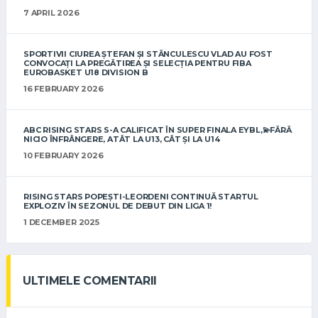
7 APRIL 2026
SPORTIVII CIUREA ȘTEFAN ȘI STĂNCULESCU VLAD AU FOST
CONVOCAȚI LA PREGĂTIREA ȘI SELECȚIA PENTRU FIBA
EUROBASKET U18 DIVISION B
16 FEBRUARY 2026
ABC RISING STARS S-A CALIFICAT ÎN SUPER FINALA EYBL,💫FĂRĂ
NICIO ÎNFRÂNGERE, ATÂT LA U13, CÂT ȘI LA U14
10 FEBRUARY 2026
RISING STARS POPEȘTI-LEORDENI CONTINUĂ STARTUL
EXPLOZIV ÎN SEZONUL DE DEBUT DIN LIGA 1!
1 DECEMBER 2025
ULTIMELE COMENTARII