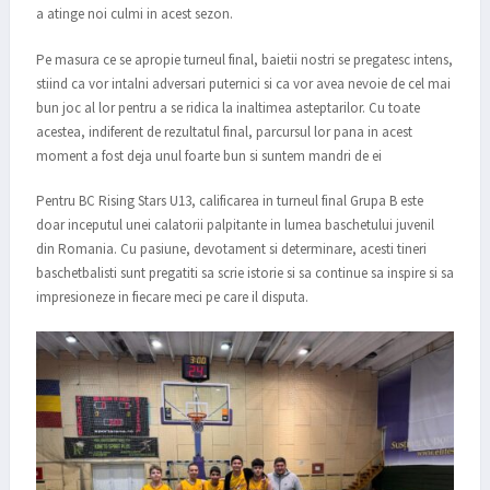
a atinge noi culmi in acest sezon.
Pe masura ce se apropie turneul final, baietii nostri se pregatesc intens,
stiind ca vor intalni adversari puternici si ca vor avea nevoie de cel mai
bun joc al lor pentru a se ridica la inaltimea asteptarilor. Cu toate
acestea, indiferent de rezultatul final, parcursul lor pana in acest
moment a fost deja unul foarte bun si suntem mandri de ei
Pentru BC Rising Stars U13, calificarea in turneul final Grupa B este
doar inceputul unei calatorii palpitante in lumea baschetului juvenil
din Romania. Cu pasiune, devotament si determinare, acesti tineri
baschetbalisti sunt pregatiti sa scrie istorie si sa continue sa inspire si sa
impresioneze in fiecare meci pe care il disputa.