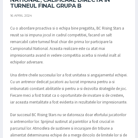
NATIONAL, CALIFICARE DIRECTA IN
TURNEUL FINAL GRUPA B
16 APRIL 2024
Cu o abordare proactiva si o echipa bine pregatita, BC Rising Stars a
reusit sa isi impuna jocul in cadrul competitiei, facand un salt
remarcabil catre turneul final chiar din prima lor participare la
Campionatul National. Aceasta realizare este cu atat mai
impresionanta avand in vedere competitia acerba si nivelul inalt al
echipelor adversare.
Una dintre cheile succesului lor a fost unitatea si angajamentul echipei.
Cu un antrenor dedicat jucatorii au lucrat impreuna pentru a-si
imbunatati constant abilitatile si pentru a-si dezvolta strategiile de joc.
Fiecare meci a fost tratat ca o oportunitate de invatare si de crestere,
iar aceasta mentalitate a fost evidenta in rezultatele lor impresionante.
Dar succesul BC Rising Stars nu se datoreaza doar efortului jucatorilor
si antrenorilor lor. Sprijinul sustinut al parintilor a fost crucial in
parcursul lor. Atmosfera de sustinere si incurajare din tribune a
alimentat determinarea echipei de a merge dincolo de limitele lor si de