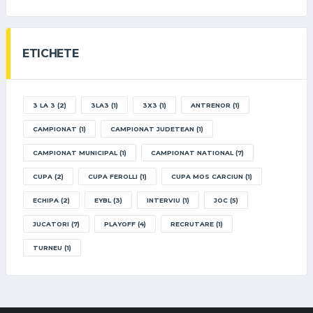
ETICHETE
3 LA 3
(2)
3LA3
(1)
3X3
(1)
ANTRENOR
(1)
CAMPIONAT
(1)
CAMPIONAT JUDETEAN
(1)
CAMPIONAT MUNICIPAL
(1)
CAMPIONAT NATIONAL
(7)
CUPA
(2)
CUPA FEROLLI
(1)
CUPA MOS CARCIUN
(1)
ECHIPA
(2)
EYBL
(3)
INTERVIU
(1)
JOC
(5)
JUCATORI
(7)
PLAYOFF
(4)
RECRUTARE
(1)
TURNEU
(1)