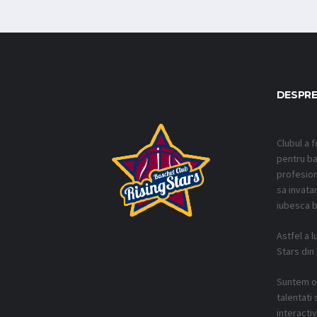
DESPRE
Clubul a f
pentru ba
profesion
sa invatam
iubesca b
Astfel a l
Stars din
Suntem o 
talentati 
interacti