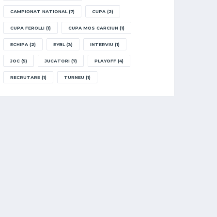
CAMPIONAT NATIONAL
(7)
CUPA
(2)
CUPA FEROLLI
(1)
CUPA MOS CARCIUN
(1)
ECHIPA
(2)
EYBL
(3)
INTERVIU
(1)
JOC
(5)
JUCATORI
(7)
PLAYOFF
(4)
RECRUTARE
(1)
TURNEU
(1)