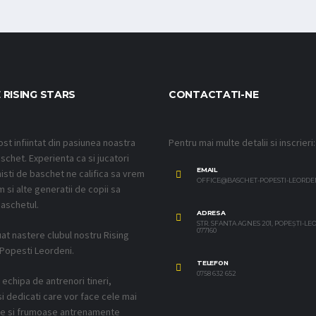
 RISING STARS
CONTACTATI-NE
ost infiintat din pasiunea noastra
Pentru mai multe detalii si inscrieri:
schet. Experienta ca si jucatori
EMAIL
isti de baschet ne califica sa vrem
OFFICE@BASCHET-POPESTI-LEORDE
 si alte generatii de copii sa
aschetul.
ADRESA
STR. SFANTA AGNES 201, POPEȘTI-L
077160
uat nastere clubul nostru Rising
 Popesti Leordeni.
TELEFON
0758 632 652
echipa de antrenori tineri,
si dedicati care vor face cele mai
ve si frumoase antrenamente