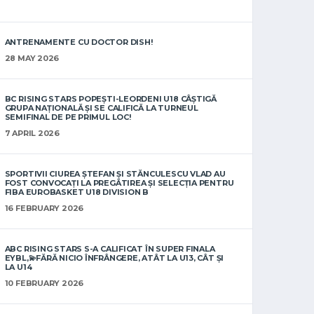
ANTRENAMENTE CU DOCTOR DISH!
28 MAY 2026
BC RISING STARS POPEȘTI-LEORDENI U18 CÂȘTIGĂ
GRUPA NAȚIONALĂ ȘI SE CALIFICĂ LA TURNEUL
SEMIFINAL DE PE PRIMUL LOC!
7 APRIL 2026
SPORTIVII CIUREA ȘTEFAN ȘI STĂNCULESCU VLAD AU
FOST CONVOCAȚI LA PREGĂTIREA ȘI SELECȚIA PENTRU
FIBA EUROBASKET U18 DIVISION B
16 FEBRUARY 2026
ABC RISING STARS S-A CALIFICAT ÎN SUPER FINALA
EYBL,💫FĂRĂ NICIO ÎNFRÂNGERE, ATÂT LA U13, CÂT ȘI
LA U14
10 FEBRUARY 2026