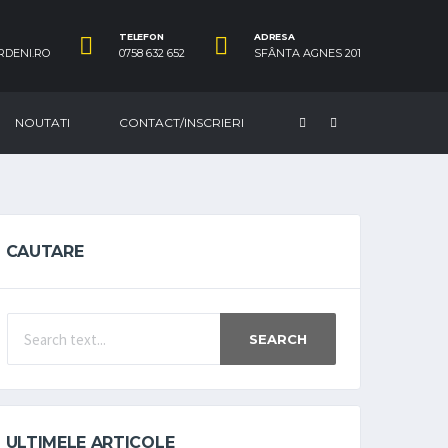
TELEFON
ADRESA
RDENI.RO
0758 632 652
SFÂNTA AGNES 201
NOUTATI
CONTACT/INSCRIERI
CAUTARE
SEARCH
ULTIMELE ARTICOLE