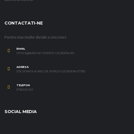
CONTACTATI-NE
Pentru mai multe detalii si inscrieri:
EMAIL
OFFICE@BASCHET-POPESTI-LEORDENI.RO
ADRESA
STR. SFANTA AGNES 201, POPEȘTI-LEORDENI 077160
TELEFON
0758 632 652
SOCIAL MEDIA