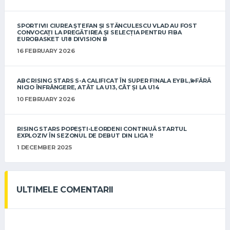
SPORTIVII CIUREA ȘTEFAN ȘI STĂNCULESCU VLAD AU FOST
CONVOCAȚI LA PREGĂTIREA ȘI SELECȚIA PENTRU FIBA
EUROBASKET U18 DIVISION B
16 FEBRUARY 2026
ABC RISING STARS S-A CALIFICAT ÎN SUPER FINALA EYBL,💫FĂRĂ
NICIO ÎNFRÂNGERE, ATÂT LA U13, CÂT ȘI LA U14
10 FEBRUARY 2026
RISING STARS POPEȘTI-LEORDENI CONTINUĂ STARTUL
EXPLOZIV ÎN SEZONUL DE DEBUT DIN LIGA 1!
1 DECEMBER 2025
ULTIMELE COMENTARII