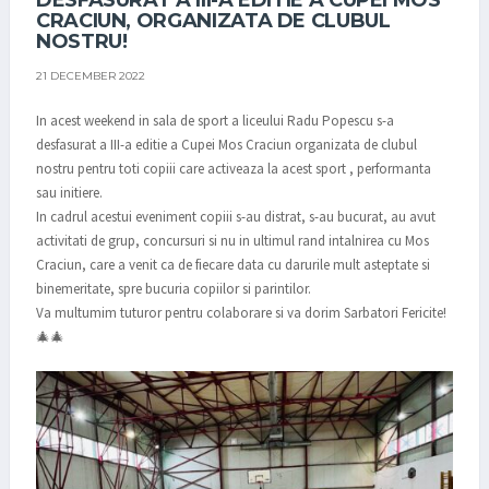
DESFASURAT A III-A EDITIE A CUPEI MOS
CRACIUN, ORGANIZATA DE CLUBUL
NOSTRU!
21 DECEMBER 2022
In acest weekend in sala de sport a liceului Radu Popescu s-a
desfasurat a III-a editie a Cupei Mos Craciun organizata de clubul
nostru pentru toti copiii care activeaza la acest sport , performanta
sau initiere.
In cadrul acestui eveniment copiii s-au distrat, s-au bucurat, au avut
activitati de grup, concursuri si nu in ultimul rand intalnirea cu Mos
Craciun, care a venit ca de fiecare data cu darurile mult asteptate si
binemeritate, spre bucuria copiilor si parintilor.
Va multumim tuturor pentru colaborare si va dorim Sarbatori Fericite!
🎄🎄