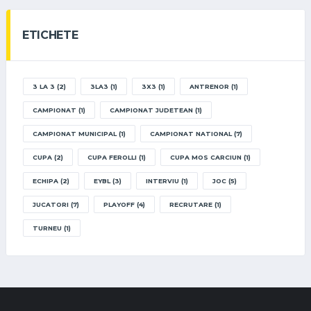
ETICHETE
3 LA 3
(2)
3LA3
(1)
3X3
(1)
ANTRENOR
(1)
CAMPIONAT
(1)
CAMPIONAT JUDETEAN
(1)
CAMPIONAT MUNICIPAL
(1)
CAMPIONAT NATIONAL
(7)
CUPA
(2)
CUPA FEROLLI
(1)
CUPA MOS CARCIUN
(1)
ECHIPA
(2)
EYBL
(3)
INTERVIU
(1)
JOC
(5)
JUCATORI
(7)
PLAYOFF
(4)
RECRUTARE
(1)
TURNEU
(1)