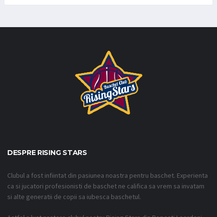
DESPRE RISING STARS
Clubul a fost infiintat din pasiunea noastra pentru baschet. Experienta
ca si jucatori profesionisti de baschet ne califica sa vrem sa invatam
si alte generatii de copii sa iubesca baschetul.