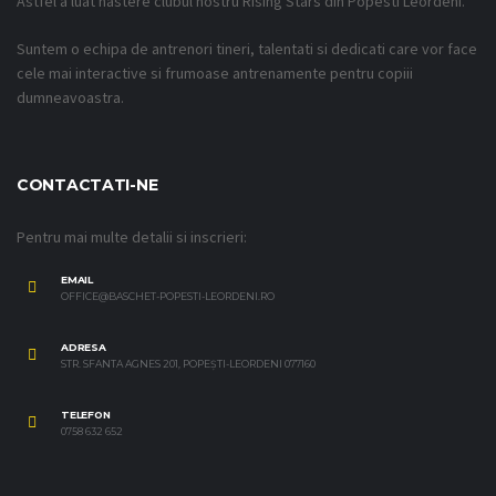
Astfel a luat nastere clubul nostru Rising Stars din Popesti Leordeni.
Suntem o echipa de antrenori tineri, talentati si dedicati care vor face
cele mai interactive si frumoase antrenamente pentru copiii
dumneavoastra.
CONTACTATI-NE
Pentru mai multe detalii si inscrieri:
EMAIL
OFFICE@BASCHET-POPESTI-LEORDENI.RO
ADRESA
STR. SFANTA AGNES 201, POPEȘTI-LEORDENI 077160
TELEFON
0758 632 652