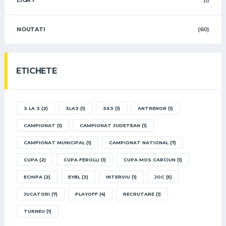
NOUTATI
(60)
ETICHETE
3 LA 3
(2)
3LA3
(1)
3X3
(1)
ANTRENOR
(1)
CAMPIONAT
(1)
CAMPIONAT JUDETEAN
(1)
CAMPIONAT MUNICIPAL
(1)
CAMPIONAT NATIONAL
(7)
CUPA
(2)
CUPA FEROLLI
(1)
CUPA MOS CARCIUN
(1)
ECHIPA
(2)
EYBL
(3)
INTERVIU
(1)
JOC
(5)
JUCATORI
(7)
PLAYOFF
(4)
RECRUTARE
(1)
TURNEU
(1)