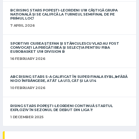
BC RISING STARS POPEȘTI-LEORDENI U18 CÂȘTIGĂ GRUPA
NAȚIONALĂ ȘI SE CALIFICĂ LA TURNEUL SEMIFINAL DE PE
PRIMUL LOC!
7 APRIL 2026
SPORTIVII CIUREA ȘTEFAN ȘI STĂNCULESCU VLAD AU FOST
CONVOCAȚI LA PREGĂTIREA ȘI SELECȚIA PENTRU FIBA
EUROBASKET U18 DIVISION B
16 FEBRUARY 2026
ABC RISING STARS S-A CALIFICAT ÎN SUPER FINALA EYBL,💫FĂRĂ
NICIO ÎNFRÂNGERE, ATÂT LA U13, CÂT ȘI LA U14
10 FEBRUARY 2026
RISING STARS POPEȘTI-LEORDENI CONTINUĂ STARTUL
EXPLOZIV ÎN SEZONUL DE DEBUT DIN LIGA 1!
1 DECEMBER 2025